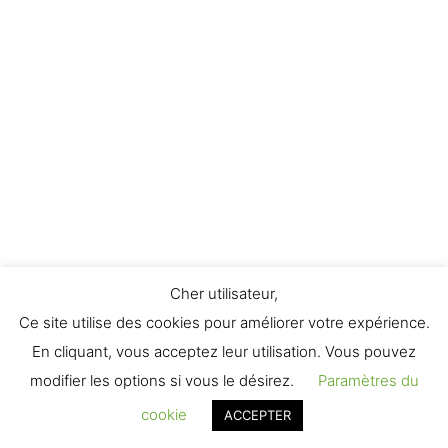
Présentation Base 3
5 Minutes
Essence base 3
15 Minutes
Présentation Base 4
5 Minutes
Essence base 4
30 Minutes
Présentation Base 5
Cher utilisateur,
5 Minutes
Ce site utilise des cookies pour améliorer votre expérience.
En cliquant, vous acceptez leur utilisation. Vous pouvez
Essence base 5
modifier les options si vous le désirez.
Paramètres du
15 Minutes
cookie
ACCEPTER
PRÉC.
SUIVANT
Présentation Base 6