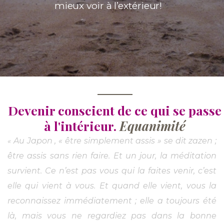
mieux voir à l’extérieur!
Devenir conscient de ce qui se passe
à l'intérieur.
Equanimité
Au Japon , « être simplement assis » se dit zazen ;
«
être assis sans rien faire. Et un jour, la méditation
survient. Ce n’est pas vous qui la faites venir, c’est
elle qui vient à vous. Et quand elle vient, vous la
reconnaissez immédiatement ; elle a toujours été
là, mais vous ne regardiez pas dans la bonne