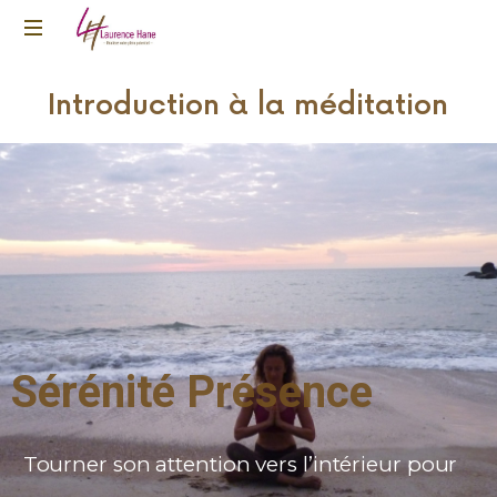
Pour
Introduction à la méditation
réaliser
votre
plein
potentiel
Sérénité Présence
Tourner son attention vers l’intérieur pour